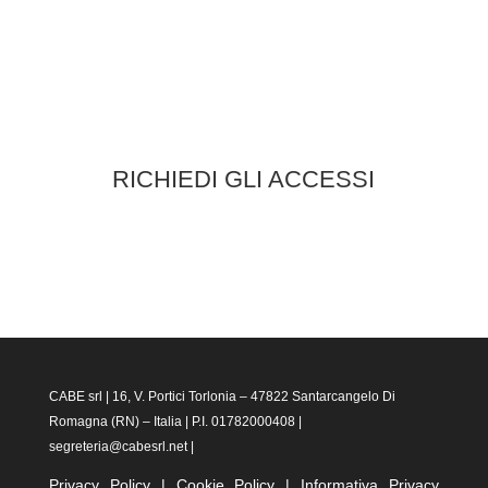
Hai dimenticato la password?
Accedi
RICHIEDI GLI ACCESSI
CABE srl | 16, V. Portici Torlonia – 47822 Santarcangelo Di
Romagna (RN) – Italia | P.I. 01782000408 |
segreteria@cabesrl.net |
Privacy Policy
|
Cookie Policy
|
Informativa Privacy