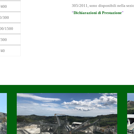
305/2011, sono disponibili nella se
/400
“
Dichiarazioni di Prestazione
”
0/300
00/1500
/300
/40