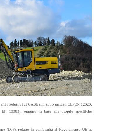
i siti produttivi di CABE s.r.l. sono marcati CE (EN 12620,
N 13383), ognuno in base alle proprie specifiche
zione (DoP), redatte in conformità al Regolamento UE n.