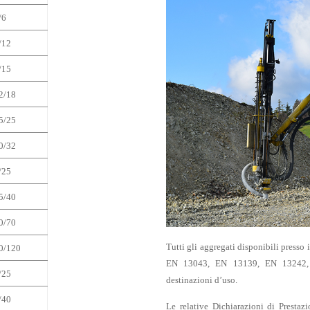
/6
/12
/15
2/18
5/25
0/32
/25
5/40
0/70
Tutti gli aggregati disponibili presso 
0/120
EN 13043, EN 13139, EN 13242, E
/25
destinazioni d’uso.
/40
Le relative Dichiarazioni di Presta