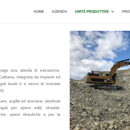
HOME
AZIENDA
UNITÁ PRODUTTIVE
PRO
lge una attività di estrazione,
 Calbana, integrata da impianti ed
ati lavati e a secco di svariate
i).
are, argille ed arenarie, destinati
egati per opere edili, stradali,
fiche, opere idrauliche e per la